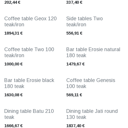
202,44
€
337,40
€
Coffee table Geox 120
Side tables Two
teak/iron
teak/iron
1894,31
€
556,91
€
Coffee table Two 100
Bar table Erosie natural
teak/iron
180 teak
1000,00
€
1479,67
€
Bar table Erosie black
Coffee table Genesis
180 teak
100 teak
1630,08
€
569,11
€
Dining table Batu 210
Dining table Jati round
teak
130 teak
1666,67
€
1837,40
€