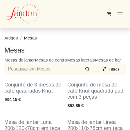
Pular para o conteúdo
Artigos
Mesas
Mesas
Mesas de jantar
Mesas de centro
Mesas laterais
Mesas de bar
Filtros
Conjunto de 3 mesas de
Conjunto de mesa de
café quadradas Knut
café Knut quadrada padi
com 3 peças
934,15
€
852,85
€
Mesa de jantar Luna
Mesa de jantar Linea
200x120x78cm em teca
200x110x78cm em teca