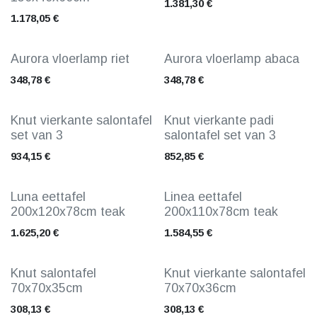
1.381,30
€
1.178,05
€
Aurora vloerlamp riet
Aurora vloerlamp abaca
348,78
€
348,78
€
Knut vierkante salontafel
Knut vierkante padi
set van 3
salontafel set van 3
934,15
€
852,85
€
Luna eettafel
Linea eettafel
200x120x78cm teak
200x110x78cm teak
1.625,20
€
1.584,55
€
Knut salontafel
Knut vierkante salontafel
70x70x35cm
70x70x36cm
308,13
€
308,13
€