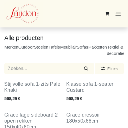
Overslaan naar inhoud
Alle producten
Merken
Outdoor
Stoelen
Tafels
Meubilair
Sofas
Pakketten
Textiel &
P
decoratie
p
Filters
Stijlvolle sofa 1-zits Pale
Klasse sofa 1-seater
Khaki
Custard
568,29
€
568,29
€
Grace lage sideboard 2
Grace dressoir
open rekken
180x50x68cm
150x40x60cm