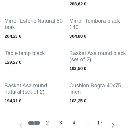
288,62
€
Mirror Esferic Natural 80
Mirror Tombora black
teak
140
264,23
€
304,88
€
Table lamp black
Basket Asa round black
(set of 2)
129,27
€
193,50
€
Basket Asa round
Cushion Bogra 40x75
natural (set of 2)
linen
194,31
€
103,25
€
1
2
3
4
…
17