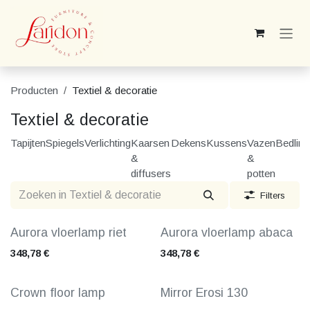
Overslaan naar inhoud
Producten
Textiel & decoratie
Textiel & decoratie
Tapijten
Spiegels
Verlichting
Kaarsen
Dekens
Kussens
Vazen
Bedlin
&
&
diffusers
potten
Filters
Aurora vloerlamp riet
Aurora vloerlamp abaca
348,78
€
348,78
€
Crown floor lamp
Mirror Erosi 130