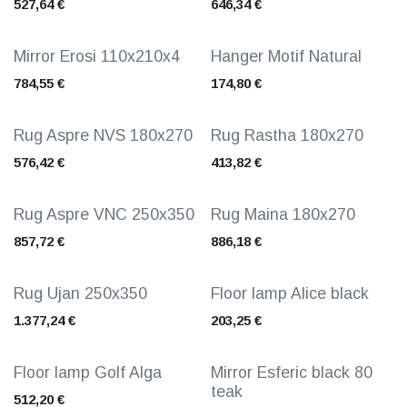
527,64
€
646,34
€
Mirror Erosi 110x210x4
Hanger Motif Natural
784,55
€
174,80
€
Rug Aspre NVS 180x270
Rug Rastha 180x270
576,42
€
413,82
€
Rug Aspre VNC 250x350
Rug Maina 180x270
857,72
€
886,18
€
Rug Ujan 250x350
Floor lamp Alice black
1.377,24
€
203,25
€
Floor lamp Golf Alga
Mirror Esferic black 80
teak
512,20
€